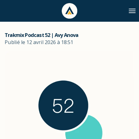
Passer
au
contenu
principal
Trakmix Podcast 52 | Avy Anova
Publié le 12 avril 2026 à 18:51