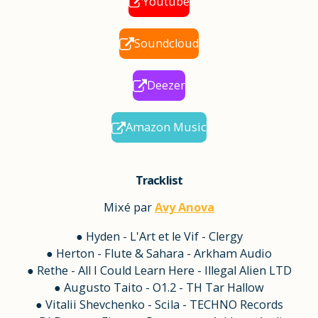
Youtube
Soundcloud
Deezer
Amazon Music
Tracklist
Mixé par
Avy Anova
● Hyden - L'Art et le Vif - Clergy
● Herton - Flute & Sahara - Arkham Audio
● Rethe - All I Could Learn Here - Illegal Alien LTD
● Augusto Taito - O1.2 - TH Tar Hallow
● Vitalii Shevchenko - Scila - TECHNO Records