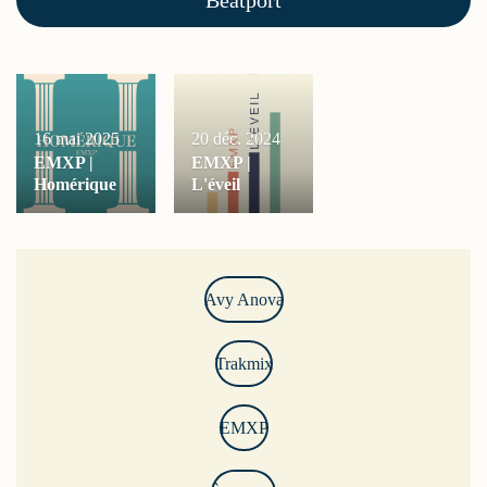
16 mai 2025
20 déc. 2024
EMXP |
EMXP |
Homérique
L'éveil
Avy Anova
Trakmix
EMXP