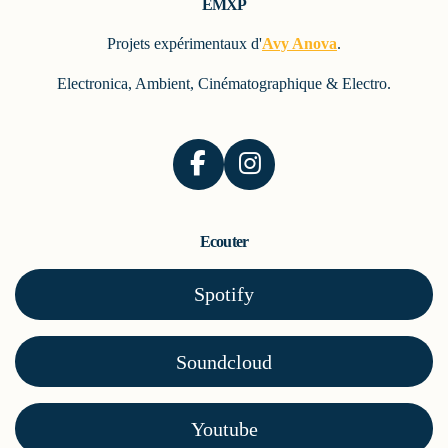
EMXP
Projets expérimentaux d'
Avy Anova
.
Electronica, Ambient, Cinématographique & Electro.
F
I
a
n
c
s
Ecouter
e
t
b
a
Spotify
o
g
o
r
k
a
Soundcloud
m
Youtube