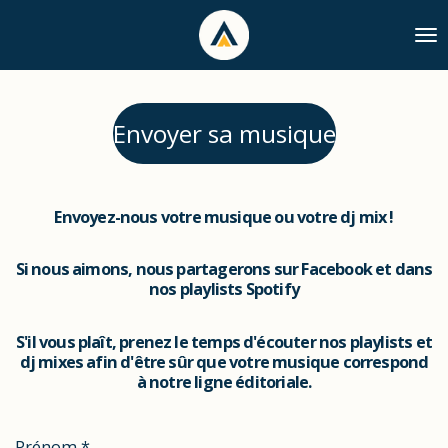
Passer
au
contenu
principal
Envoyer sa musique
Envoyez-nous votre musique ou votre dj mix !
Si nous aimons, nous partagerons sur
Facebook et dans
nos playlists Spotify
S'il vous plaît, prenez le temps d'écouter nos playlists et
dj mixes afin d'être sûr que votre musique correspond
à notre ligne éditoriale.
Prénom *