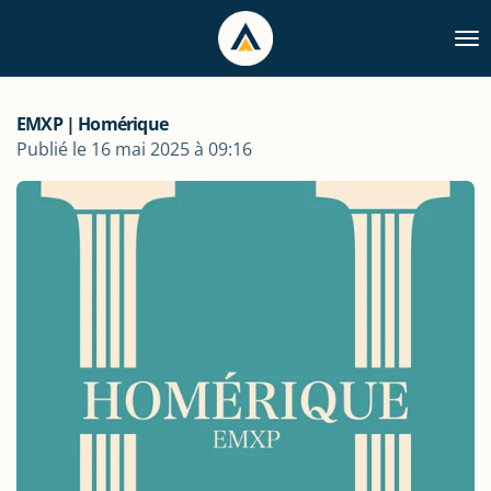
Passer
au
contenu
principal
EMXP | Homérique
Publié le 16 mai 2025 à 09:16