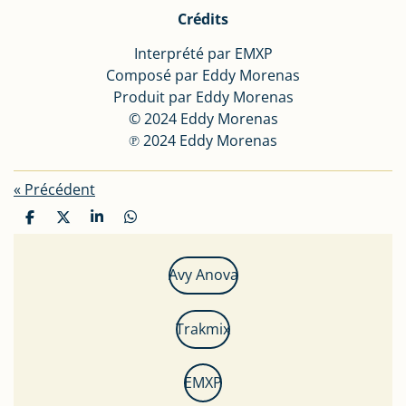
Crédits
Interprété par EMXP
Composé par Eddy Morenas
Produit par Eddy Morenas
© 2024 Eddy Morenas
℗ 2024 Eddy Morenas
«
Précédent
P
P
P
P
a
a
a
a
r
r
r
r
t
t
t
t
Avy Anova
a
a
a
a
g
g
g
g
e
e
e
e
Trakmix
r
r
r
r
EMXP